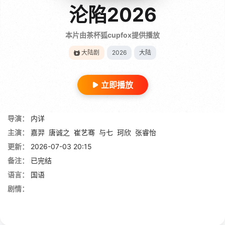
沦陷2026
本片由茶杯狐cupfox提供播放
大陆剧
2026
大陆
立即播放
导演：
内详
主演：
嘉羿
唐诚之
崔艺骞
与七
珂欣
张睿怡
更新：
2026-07-03 20:15
备注：
已完结
语言：
国语
剧情：