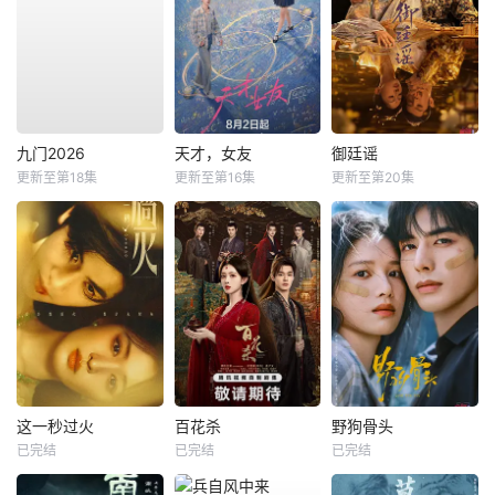
九门2026
天才，女友
御廷谣
更新至第18集
更新至第16集
更新至第20集
这一秒过火
百花杀
野狗骨头
已完结
已完结
已完结