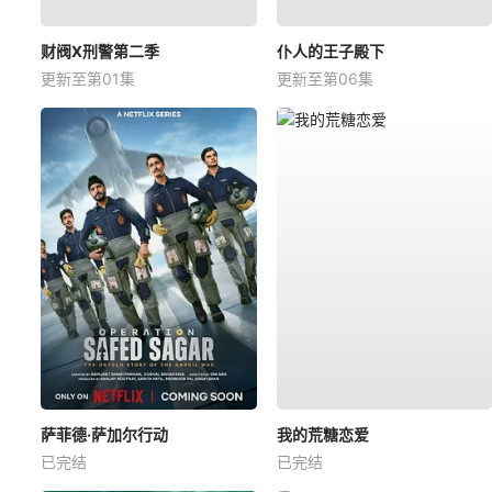
财阀X刑警第二季
仆人的王子殿下
更新至第01集
更新至第06集
萨菲德·萨加尔行动
我的荒糖恋爱
已完结
已完结