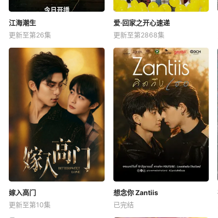
江海潮生
爱·回家之开心速递
更新至第26集
更新至第2868集
嫁入高门
想念你 Zantiis
更新至第10集
已完结