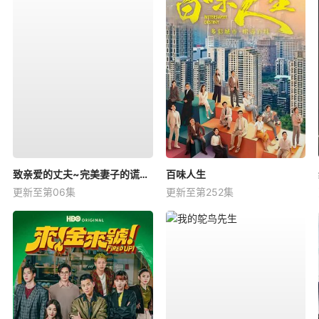
致亲爱的丈夫~完美妻子的谎言~
百味人生
更新至第06集
更新至第252集