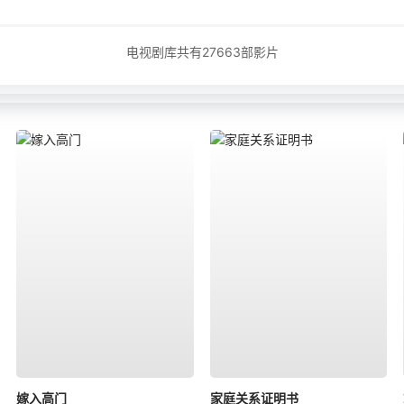
电视剧库共有
27663
部影片
嫁入高门
家庭关系证明书