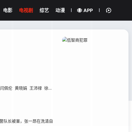
电影
电视剧
综艺
动漫
APP
闫佩伦
黄晓娟
王沛禄
徐冬冬
姚橹
周大勇
栾元晖
刘巴特尔
宗俊涛
警队长被害，张一昂在洗清自