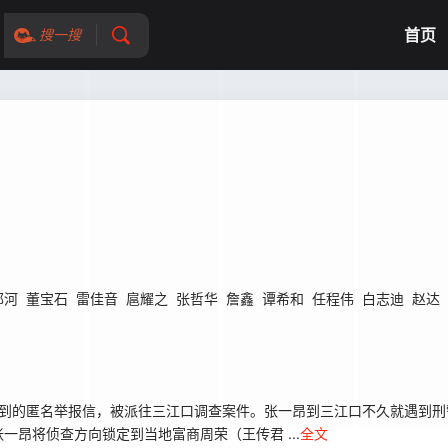
首页
搜一搜
郁河
董宝石
雷佳音
扈耀之
张哲华
詹鑫
谭希和
任程伟
白志迪
赵达
收到的匿名举报信，被派往三江口调查案件。张一昂到三江口不久就遇到刑
昂将侦查方向锁定到当地富商周荣（王传君 ...
全文