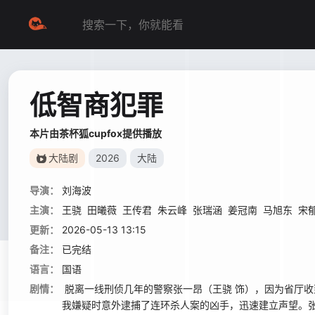
低智商犯罪
本片由茶杯狐cupfox提供播放
大陆剧
2026
大陆
导演：
刘海波
主演：
王骁
田曦薇
王传君
朱云峰
张瑞涵
姜冠南
马旭东
宋
更新：
2026-05-13 13:15
备注：
已完结
语言：
国语
剧情：
脱离一线刑侦几年的警察张一昂（王骁 饰），因为省厅
我嫌疑时意外逮捕了连环杀人案的凶手，迅速建立声望。张一