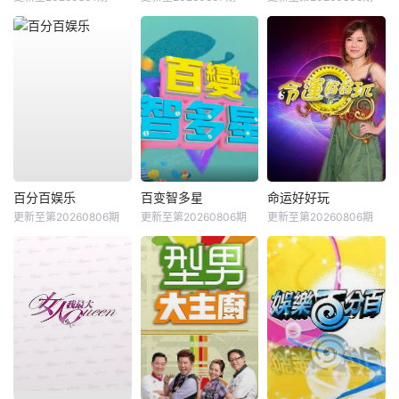
百分百娱乐
百变智多星
命运好好玩
更新至第20260806期
更新至第20260806期
更新至第20260806期