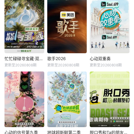
忙忙碌碌寻宝藏·双人成行季
歌手2026
心动双重奏
更新至20260808期
更新至20260808期
更新至20260808期
心动的信号第九季
地球超新鲜第二季
脱口秀和Ta的朋友们第三季