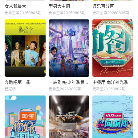
女人我最大
型男大主厨
娱乐百分百
更新至第20260806期
更新至第20260806期
更新至第20260806期
奔跑吧第十季
一站到底·少年季第2季
中餐厅·南洋拾光季
已完结
更新至20260807期
更新至20260807期