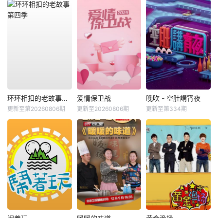
环环相扣的老故事第四季
爱情保卫战
晚吹 - 空肚講宵夜
更新至第20260806期
更新至20260806期
更新至第334期