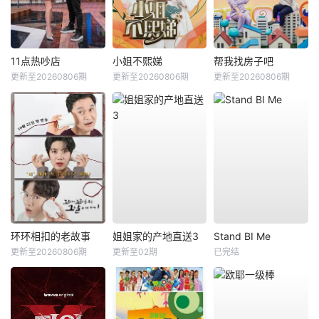
11点热吵店
小姐不熙娣
帮我找房子吧
更新至20260806期
更新至20260806期
更新至20260806期
环环相扣的老故事
姐姐家的产地直送3
Stand BI Me
更新至20260806期
更新至02期
已完结