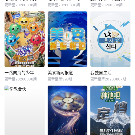
更新至20260808期
更新至20260808期
更新至20260808期
一路向海的少年
美食新闻报道
我独自生活
更新至20260808期
更新至第398期
更新至第20260807期