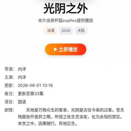
光阴之外
本片由茶杯狐cupfox提供播放
动漫
2025
大陆
立即播放
导演：
内详
主演：
内详
更新：
2026-08-01 10:16
备注：
更新至第33集
语言：
国语
剧情：
天地是万物众生的客舍，光阴是古往今来的过客。苍天
残面张开诡异之眼，所视之处生灵涂炭，化为永恒的禁区。
末世之中，因果随行，死地后生。