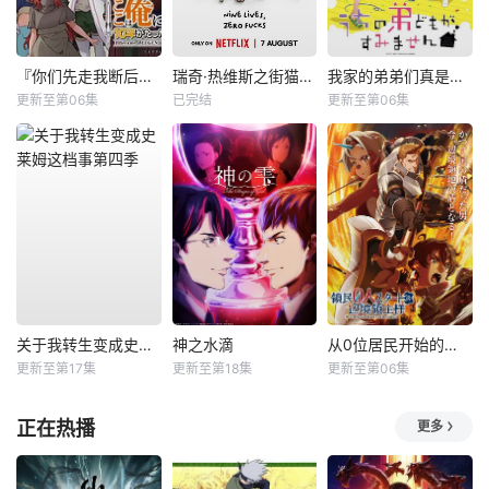
『你们先走我断后』，于是10年后我成为了传说
瑞奇·热维斯之街猫一族
我家的弟弟们真是让您费心了
更新至第06集
已完结
更新至第06集
关于我转生变成史莱姆这档事第四季
神之水滴
从0位居民开始的边境领主大人
更新至第17集
更新至第18集
更新至第06集
正在热播
更多