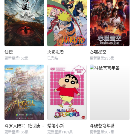
仙逆
火影忍者
吞噬星空
更新至第152集
已完结
更新至第235集
斗罗大陆2：绝世唐门
蜡笔小新
斗破苍穹年番
更新至第165集
更新至第1181集
更新至第207集