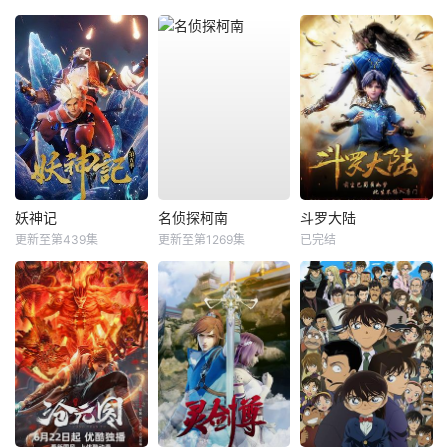
妖神记
名侦探柯南
斗罗大陆
更新至第439集
更新至第1269集
已完结