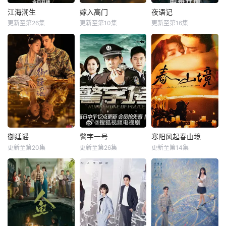
江海潮生
嫁入高门
夜语记
更新至第26集
更新至第10集
更新至第16集
御廷谣
警字一号
寒阳风起春山境
更新至第20集
更新至第26集
更新至第14集