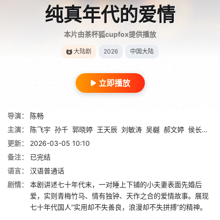
纯真年代的爱情
本片由茶杯狐cupfox提供播放
大陆剧
2026
中国大陆
立即播放
导演：
陈畅
主演：
陈飞宇
孙千
郭晓婷
王天辰
刘敏涛
吴樾
郝文婷
侯长荣
孔
更新：
2026-03-05 10:10
备注：
已完结
语言：
汉语普通话
剧情：
本剧讲述七十年代末，一对睡上下铺的小夫妻表面先婚后
爱，实则青梅竹马、情有独钟、天作之合的爱情故事。展现
七十年代国人“实用却不失善良，浪漫却不失拼搏”的精神。