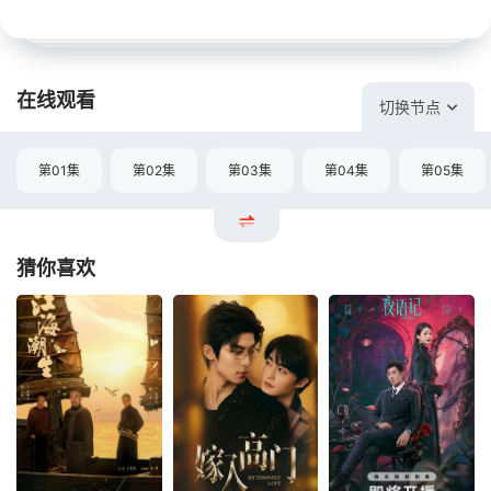
在线观看
切换节点
第01集
第02集
第03集
第04集
第05集
猜你喜欢