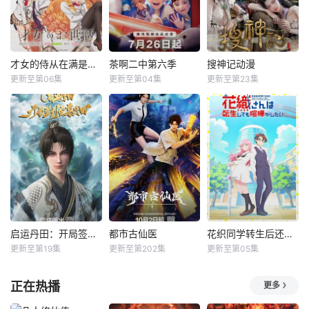
才女的侍从在满是高岭之花的贵族学校暗中照顾（毫无生活自理能力的）学院第一大小姐
茶啊二中第六季
搜神记动漫
更新至第06集
更新至第04集
更新至第23集
启运丹田：开局签到至尊丹田
都市古仙医
花织同学转生后还是想干架
更新至第19集
更新至第202集
更新至第05集
正在热播
更多