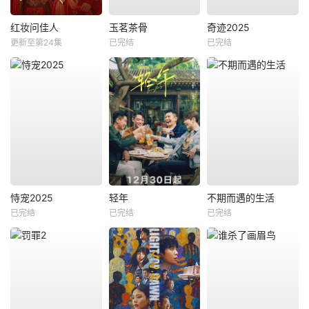
红妆问佳人
玉茗茶骨
奇迹2025
更新至第24集
已完结
已完结
恃宠2025
轻年
不期而遇的生活
已完结
已完结
已完结