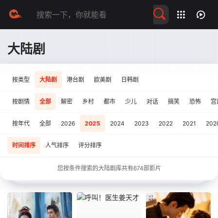
留言求片
大陆剧
按类型
大陆剧
港台剧
欧美剧
日韩剧
按剧情
全部
解密
乡村
都市
少儿
对话
搞笑
恐怖
宫
按年代
全部
2026
2025
2024
2023
2022
2021
202
时间排序
人气排序
评分排序
您按条件搜索的大陆剧库共有
674
部影片