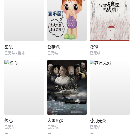
星轨
苍梧谣
隐锋
已完结+番外
已完结
已完结
焕心
大国船梦
苍月无烬
已完结
已完结
已完结