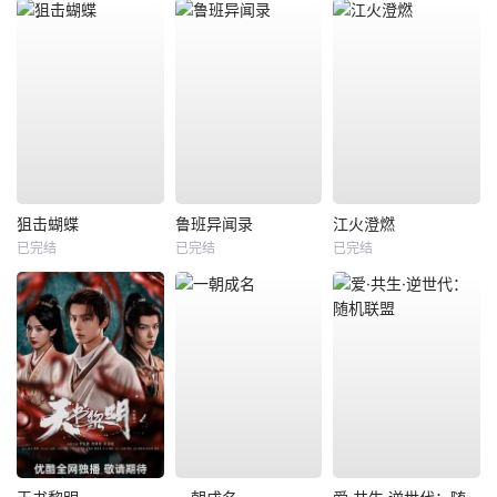
狙击蝴蝶
鲁班异闻录
江火澄燃
已完结
已完结
已完结