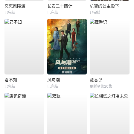
恋恋风陵渡
长安二十四计
机智的公主殿下
已完结
已完结
已完结
君不知
风与潮
藏香记
已完结
已完结
更新至第20集